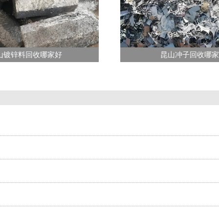
山镀锌料回收哪家好
昆山冲子回收哪